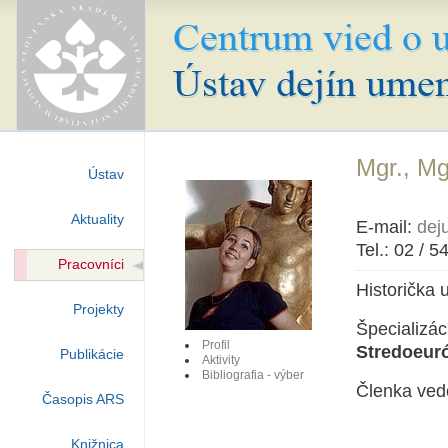
Mgr., Mg
Ústav
Aktuality
E-mail:
dej
Tel.: 02 / 
Pracovníci
Historička 
Projekty
Špecializác
Profil
Stredoeuró
Publikácie
Aktivity
Bibliografia - výber
Členka ved
Časopis ARS
Knižnica